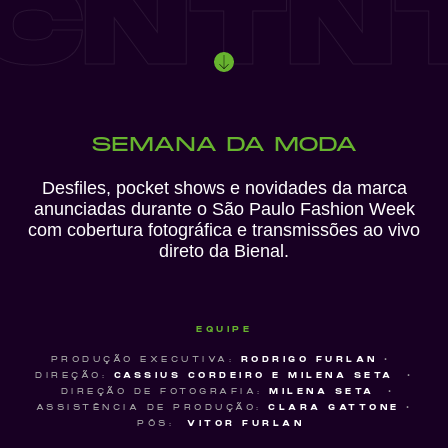
CNTN
SEMANA DA MODA
Desfiles, pocket shows e novidades da marca
anunciadas durante o São Paulo Fashion Week
com cobertura fotográfica e transmissões ao vivo
direto da Bienal.
EQUIPE
PRODUÇÃO EXECUTIVA:
RODRIGO FURLAN
•
DIREÇÃO:
CASSIUS CORDEIRO E MILENA SETA
•
DIREÇÃO DE FOTOGRAFIA:
MILENA SETA
•
ASSISTÊNCIA DE PRODUÇÃO:
CLARA GATTONE
•
PÓS:
VITOR FURLAN