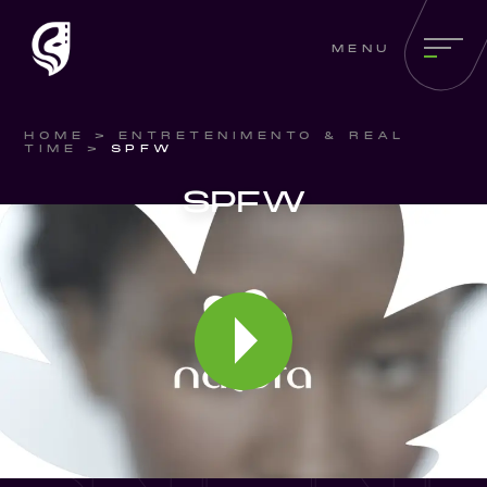
MENU
HOME
>
ENTRETENIMENTO & REAL
TIME
>
SPFW
SPFW