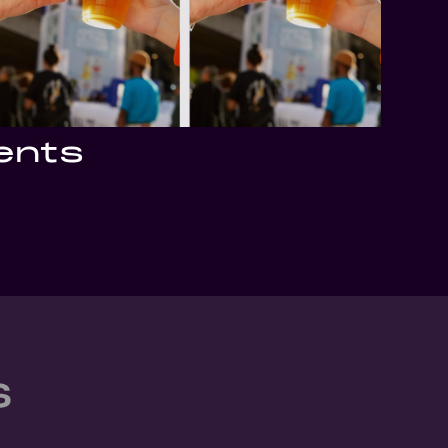
ents
s