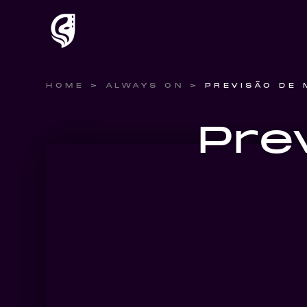
HOME
>
ALWAYS ON
>
PREVISÃO DE 
Pre