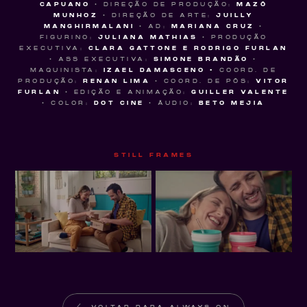
CAPUANO
• DIREÇÃO DE PRODUÇÃO:
MAZÔ
MUNHOZ
• DIREÇÃO DE ARTE:
JUILLY
MANGHIRMALANI
• AD:
MARIANA CRUZ
•
FIGURINO:
JULIANA MATHIAS
• PRODUÇÃO
EXECUTIVA:
CLARA GATTONE E RODRIGO FURLAN
• ASS EXECUTIVA:
SIMONE BRANDÃO
•
MAQUINISTA:
IZAEL DAMASCENO •
COORD. DE
PRODUÇÃO:
RENAN LIMA
• COORD. DE PÓS:
VITOR
FURLAN
• EDIÇÃO E ANIMAÇÃO:
GUILLER VALENTE
• COLOR:
DOT CINE
• ÁUDIO:
BETO MEJIA
STILL FRAMES