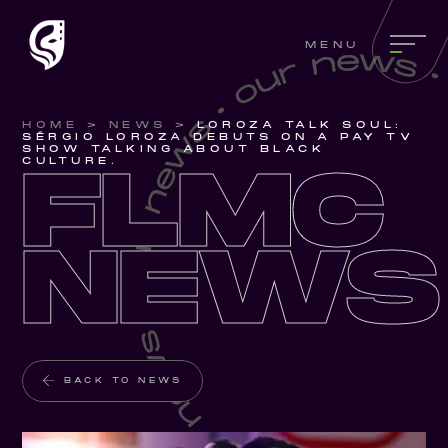
MENU
HOME
>
NEWS
>
LOROZA TALK SOUL:
SÉRGIO LOROZA DEBUTS ON A PAY TV
FLMC
SHOW TALKING ABOUT BLACK
CULTURE.
NEWS
BACK TO NEWS