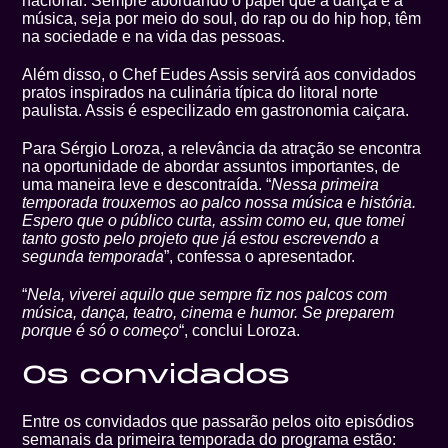
nacional. Sempre abordando o papel que a dança e a
música, seja por meio do soul, do rap ou do hip hop, têm
na sociedade e na vida das pessoas.
Além disso, o Chef Eudes Assis servirá aos convidados
pratos inspirados na culinária típica do litoral norte
paulista. Assis é especilizado em gastronomia caiçara.
Para Sérgio Loroza, a relevância da atração se encontra
na oportunidade de abordar assuntos importantes, de
uma maneira leve e descontraída. “
Nessa primeira
temporada trouxemos ao palco nossa música e história.
Espero que o público curta, assim como eu, que tomei
tanto gosto pelo projeto que já estou escrevendo a
segunda temporada
”, confessa o apresentador.
“
Nela, viverei aquilo que sempre fiz nos palcos com
música, dança, teatro, cinema e humor. Se preparem
porque é só o começo
“, conclui Loroza.
Os convidados
Entre os convidados que passarão pelos oito episódios
semanais da primeira temporada do programa estão: